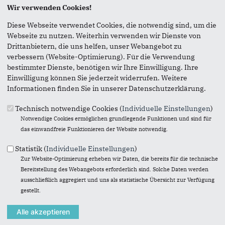
Wir verwenden Cookies!
Seite versenden
Diese Webseite verwendet Cookies, die notwendig sind, um die
Webseite zu nutzen. Weiterhin verwenden wir Dienste von
Vielen Dank, dass Sie die Inhalte unserer Homepage
Drittanbietern, die uns helfen, unser Webangebot zu
weiterempfehlen.
verbessern (Website-Optimierung). Für die Verwendung
bestimmter Dienste, benötigen wir Ihre Einwilligung. Ihre
Anmerkung: Ihre E-Mail-Adresse wird benötigt um die
Einwilligung können Sie jederzeit widerrufen. Weitere
Personen, denen Sie die Seite weiterempfehlen, zu
Informationen finden Sie in unserer Datenschutzerklärung.
informieren, von wem die Empfehlung kommt, und dass es
kein Spam ist.
Technisch notwendige Cookies (
Individuelle Einstellungen
)
Notwendige Cookies ermöglichen grundlegende Funktionen und sind für
Das mit * gekennzeichnete Feld ist ein Pflichtfeld.
das einwandfreie Funktionieren der Website notwendig.
Eigene E-Mail-Adresse
*
Statistik (
Individuelle Einstellungen
)
Zur Website-Optimierung erheben wir Daten, die bereits für die technische
Bereitstellung des Webangebots erforderlich sind. Solche Daten werden
Eigener Name
*
ausschließlich aggregiert und uns als statistische Übersicht zur Verfügung
gestellt.
Senden an
*