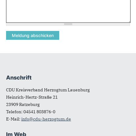
Anschrift
Fußbereich
CDU Kreisverband Herzogtum Lauenburg
Heinrich-Hertz-Straße 21
23909
Ratzeburg
Telefon:
04541 803876-0
E-Mail:
info@cdu-herzogtum.de
Im Web