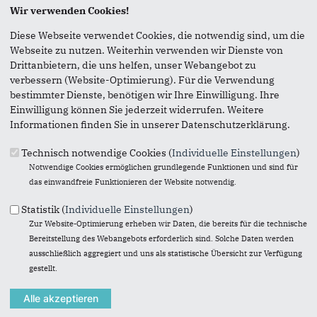
Wir verwenden Cookies!
Seite versenden
Diese Webseite verwendet Cookies, die notwendig sind, um die
Webseite zu nutzen. Weiterhin verwenden wir Dienste von
Vielen Dank, dass Sie die Inhalte unserer Homepage
Drittanbietern, die uns helfen, unser Webangebot zu
weiterempfehlen.
verbessern (Website-Optimierung). Für die Verwendung
bestimmter Dienste, benötigen wir Ihre Einwilligung. Ihre
Anmerkung: Ihre E-Mail-Adresse wird benötigt um die
Einwilligung können Sie jederzeit widerrufen. Weitere
Personen, denen Sie die Seite weiterempfehlen, zu
Informationen finden Sie in unserer Datenschutzerklärung.
informieren, von wem die Empfehlung kommt, und dass es
kein Spam ist.
Technisch notwendige Cookies (
Individuelle Einstellungen
)
Notwendige Cookies ermöglichen grundlegende Funktionen und sind für
Das mit * gekennzeichnete Feld ist ein Pflichtfeld.
das einwandfreie Funktionieren der Website notwendig.
Eigene E-Mail-Adresse
*
Statistik (
Individuelle Einstellungen
)
Zur Website-Optimierung erheben wir Daten, die bereits für die technische
Bereitstellung des Webangebots erforderlich sind. Solche Daten werden
Eigener Name
*
ausschließlich aggregiert und uns als statistische Übersicht zur Verfügung
gestellt.
Senden an
*