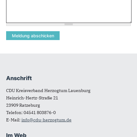
Anschrift
Fußbereich
CDU Kreisverband Herzogtum Lauenburg
Heinrich-Hertz-Straße 21
23909
Ratzeburg
Telefon:
04541 803876-0
E-Mail:
info@cdu-herzogtum.de
Im Web