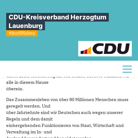
Sie sind hier
»
Politik und Verwaltung haben es übertrieben
CDU-Kreisverband Herzogtum
Politik
und
Verwaltung
haben
es
Lauenburg
übertrieben
#kurSHalten
18.06.2026
Sehr geehrte Frau Landtagspräsidentin, liebe Kolleginnen
und Kollegen,
Toggl
unser Land braucht Regeln. Ich denke, darüber stimmen wir
alle in diesem Hause
überein.
Das Zusammenleben von über 80 Millionen Menschen muss
geregelt werden. Und
über Jahrzehnte sind wir Deutschen auch wegen unserer
Regeln und dem damit
einhergehenden Funktionieren von Staat, Wirtschaft und
Verwaltung im In- und