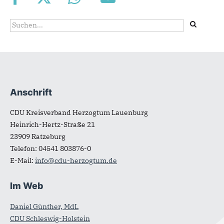
Suchformular
Suche
Anschrift
Fußbereich
CDU Kreisverband Herzogtum Lauenburg
Heinrich-Hertz-Straße 21
23909
Ratzeburg
Telefon:
04541 803876-0
E-Mail:
info@cdu-herzogtum.de
Im Web
Daniel Günther, MdL
CDU Schleswig-Holstein