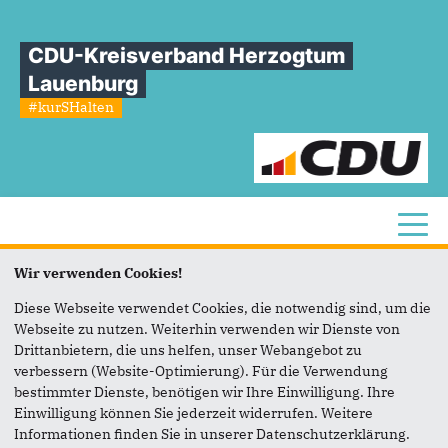
CDU-Kreisverband Herzogtum
Lauenburg
#kurSHalten
Toggl
Wir verwenden Cookies!
Sie sind hier
»
Ortsverband Göldenitz
Diese Webseite verwendet Cookies, die notwendig sind, um die
Ortsverband
Göldenitz
Webseite zu nutzen. Weiterhin verwenden wir Dienste von
Drittanbietern, die uns helfen, unser Webangebot zu
verbessern (Website-Optimierung). Für die Verwendung
Andreas Wienke
bestimmter Dienste, benötigen wir Ihre Einwilligung. Ihre
Einwilligung können Sie jederzeit widerrufen. Weitere
Dorfstr. 20
Informationen finden Sie in unserer Datenschutzerklärung.
23919 Göldenitz