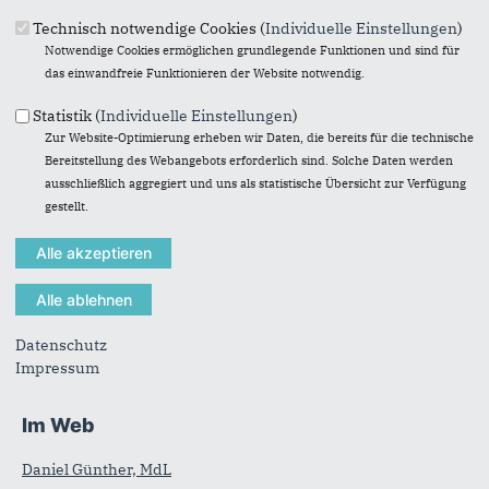
04544-808 611
Technisch notwendige Cookies (
Individuelle Einstellungen
)
andi.wienke@t-online.de
Notwendige Cookies ermöglichen grundlegende Funktionen und sind für
Suchformular
Suche
das einwandfreie Funktionieren der Website notwendig.
Statistik (
Individuelle Einstellungen
)
Zur Website-Optimierung erheben wir Daten, die bereits für die technische
Bereitstellung des Webangebots erforderlich sind. Solche Daten werden
ausschließlich aggregiert und uns als statistische Übersicht zur Verfügung
gestellt.
Anschrift
Fußbereich
CDU Kreisverband Herzogtum Lauenburg
Heinrich-Hertz-Straße 21
23909
Ratzeburg
Telefon:
04541 803876-0
Datenschutz
Impressum
E-Mail:
info@cdu-herzogtum.de
Im Web
Daniel Günther, MdL