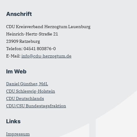
Anschrift
Fußbereich
CDU Kreisverband Herzogtum Lauenburg
Heinrich-Hertz-Straße 21
23909
Ratzeburg
Telefon:
04541 803876-0
E-Mail:
info@cdu-herzogtum.de
Im Web
Daniel Günther, MdL
CDU Schleswig-Holstein
CDU Deutschlands
CDU/CSU Bundestagsfraktion
Links
Impressum